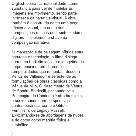
O glitch opera na materialidade, como
substância passível de modelar as
imagens em movimento, sendo parte
intrínseca da narrativa visual. A obra
também é construída como uma peça
sônica e visual, em que o som —
composições minhas com sintetizadores
digitais — é elemento chave na
composição narrativa.
Numa espécie de paisagem híbrida entre
natureza e tecnologia, o filme dialoga
com uma tradição icônica e imagética do
corpo feminino, em diferentes
temporalidades que remontam desde a
Vênus de Willendorf e se estende às
formulações de obras clássicas como a
Vênus de Milo, O Nascimento de Vênus,
de Sandro Botticelli, passando pela
Pombagira do Candomblé afro-brasileiro,
e conversando com perspectivas
contemporâneas como o Glitch
Feminism, de Legacy Russell,
aproximando-se de abordagens da nudez
e do corpo como matéria física e
simbólica.
/