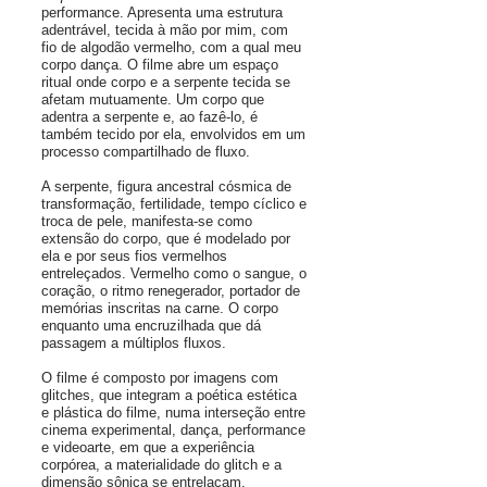
performance. Apresenta uma estrutura
adentrável, tecida à mão por mim, com
fio de algodão vermelho, com a qual meu
corpo dança. O filme abre um espaço
ritual onde corpo e a serpente tecida se
afetam mutuamente. Um corpo que
adentra a serpente e, ao fazê-lo, é
também tecido por ela, envolvidos em um
processo compartilhado de fluxo.
A serpente, figura ancestral cósmica de
transformação, fertilidade, tempo cíclico e
troca de pele, manifesta-se como
extensão do corpo, que é modelado por
ela e por seus fios vermelhos
entreleçados. Vermelho como o sangue, o
coração, o ritmo renegerador, portador de
memórias inscritas na carne. O corpo
enquanto uma encruzilhada que dá
passagem a múltiplos fluxos.
O filme é composto por imagens com
glitches, que integram a poética estética
e plástica do filme, numa interseção entre
cinema experimental, dança, performance
e videoarte, em que a experiência
corpórea, a materialidade do glitch e a
dimensão sônica se entrelaçam.